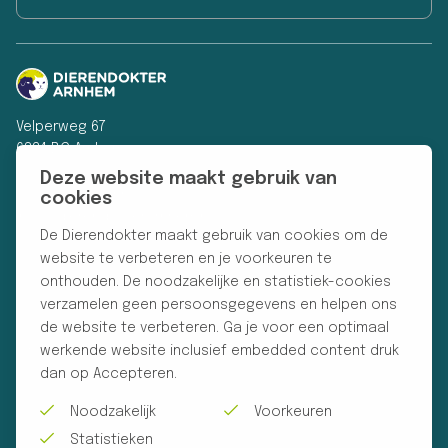
Velperweg 67
6824 BG Arnhem
Deze website maakt gebruik van
+31 26 203 17 99
cookies
info@dierendokterarnhem.nl
De Dierendokter maakt gebruik van cookies om de
website te verbeteren en je voorkeuren te
Sitemap
onthouden. De noodzakelijke en statistiek-cookies
verzamelen geen persoonsgegevens en helpen ons
de website te verbeteren. Ga je voor een optimaal
Behandelingen
werkende website inclusief embedded content druk
dan op Accepteren.
Contact
Noodzakelijk
Voorkeuren
Statistieken